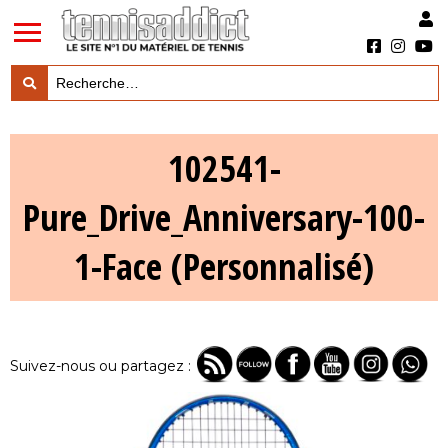
LES TESTS PRODUITS

102541-
LES ACTUS MARQUES & PRODUITS

Pure_Drive_Anniversary-100-
LES GUIDES DU MATERIEL

1-Face (Personnalisé)
Suivez-nous ou partagez :