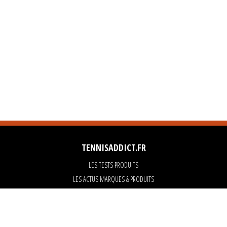
TENNISADDICT.FR
LES TESTS PRODUITS
LES ACTUS MARQUES & PRODUITS
LES GUIDES DU MATERIEL
PARTENAIRES