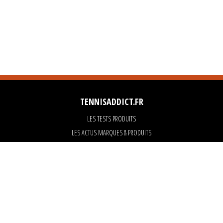
TENNISADDICT.FR
LES TESTS PRODUITS
LES ACTUS MARQUES & PRODUITS
LES GUIDES DU MATERIEL
PARTENAIRES
ART OF TENNIS
KARANTA