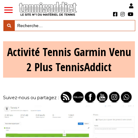
LES TESTS PRODUITS

Activité Tennis Garmin Venu
LES ACTUS MARQUES & PRODUITS

2 Plus TennisAddict
LES GUIDES DU MATERIEL

Suivez-nous ou partagez :