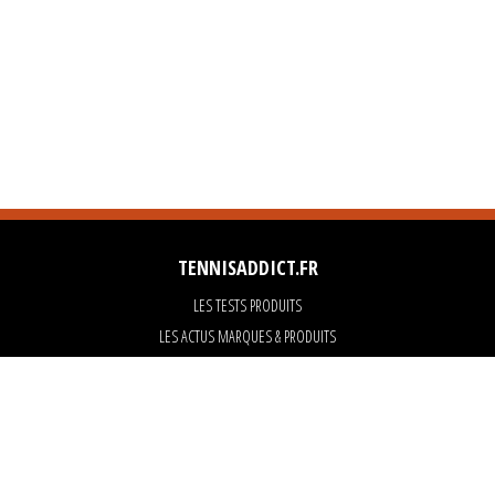
TENNISADDICT.FR
LES TESTS PRODUITS
LES ACTUS MARQUES & PRODUITS
LES GUIDES DU MATERIEL
PARTENAIRES
ART OF TENNIS