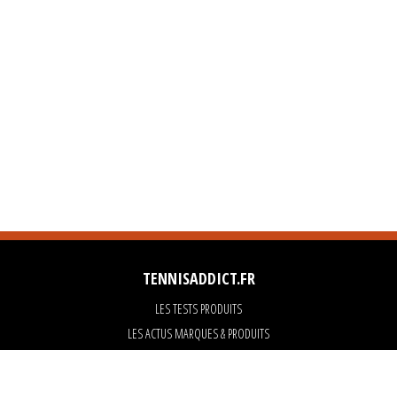
TENNISADDICT.FR
LES TESTS PRODUITS
LES ACTUS MARQUES & PRODUITS
LES GUIDES DU MATERIEL