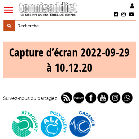
LES TESTS PRODUITS

Capture d’écran 2022-09-29
LES ACTUS MARQUES & PRODUITS

à 10.12.20
LES GUIDES DU MATERIEL

Suivez-nous ou partagez :