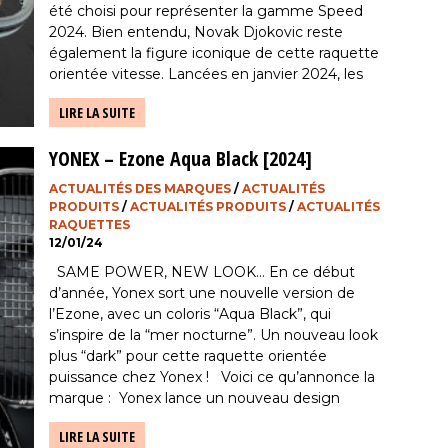
été choisi pour représenter la gamme Speed
2024. Bien entendu, Novak Djokovic reste
également la figure iconique de cette raquette
orientée vitesse. Lancées en janvier 2024, les
raquettes SPEED 2024 […]
LIRE LA SUITE
YONEX – Ezone Aqua Black [2024]
ACTUALITÉS DES MARQUES
/
ACTUALITÉS
PRODUITS
/
ACTUALITÉS PRODUITS
/
ACTUALITÉS
RAQUETTES
12/01/24
SAME POWER, NEW LOOK… En ce début
d’année, Yonex sort une nouvelle version de
l’Ezone, avec un coloris “Aqua Black”, qui
s’inspire de la “mer nocturne”. Un nouveau look
plus “dark” pour cette raquette orientée
puissance chez Yonex ! Voici ce qu’annonce la
marque : Yonex lance un nouveau design
“Aqua Night Black” de […]
LIRE LA SUITE