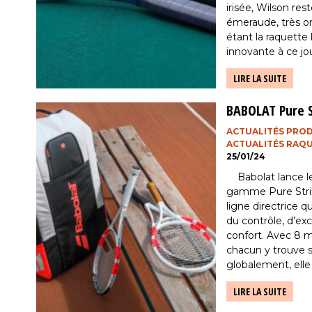
irisée, Wilson res
émeraude, très o
étant la raquette 
innovante à ce jou
LIRE LA SUITE
BABOLAT Pure S
ACTUALITÉS PRO
ACTUALITÉS RAQ
25/01/24
Babolat lance l
gamme Pure Strik
ligne directrice 
du contrôle, d’ex
confort. Avec 8
chacun y trouve 
globalement, elle
joueurs agressifs
LIRE LA SUITE
technologies, […]