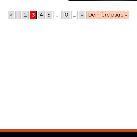
«
1
2
3
4
5
...
10
...
»
Dernière page »