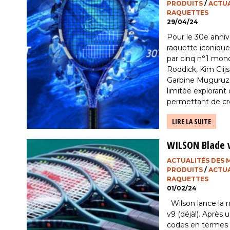
PRODUITS
/
ACTUA
RAQUETTES
29/04/24
Pour le 30e annive
raquette iconiq
par cinq n°1 mon
Roddick, Kim Clijs
Garbine Muguruza)
limitée explorant
permettant de cr
chacune des 30 0
LIRE LA SUITE
ans de succès, 30
WILSON Blade v
ACTUALITÉS DES
PRODUITS
/
ACTUA
RAQUETTES
01/02/24
Wilson lance la no
v9 (déjà!). Après 
codes en termes 