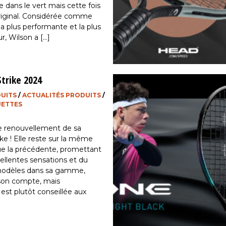
te dans le vert mais cette fois
riginal. Considérée comme
la plus performante et la plus
r, Wilson a […]
trike 2024
DUITS
/
ACTUALITÉS PRODUITS
/
UETTES
e renouvellement de sa
e ! Elle reste sur la même
que la précédente, promettant
cellentes sensations et du
 modèles dans sa gamme,
son compte, mais
 est plutôt conseillée aux
 ou aux contreurs. Côté