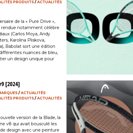
LITÉS PRODUITS
/
ACTUALITÉS
rsaire de la « Pure Drive »,
ue rendue notamment célèbre
diaux (Carlos Moya, Andy
ters, Karolina Pliskova,
, Babolat sort une édition
 différentes nuances de bleu,
éer un design unique pour
00 raquettes disponibles. 30
 ans […]
9 [2024]
 MARQUES
/
ACTUALITÉS
LITÉS PRODUITS
/
ACTUALITÉS
uvelle version de la Blade, la
une v8 qui avait bousculé les
de design avec une peinture