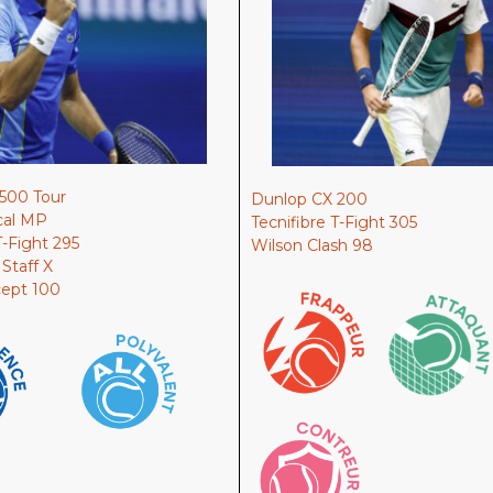
500 Tour
Dunlop CX 200
cal MP
Tecnifibre T-Fight 305
T-Fight 295
Wilson Clash 98
Staff X
cept 100