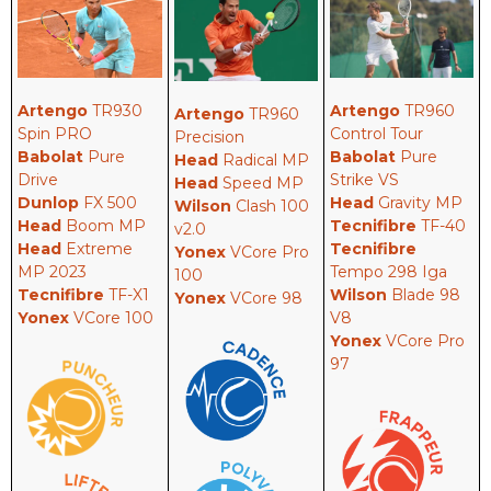
Artengo
TR960
Artengo
TR930
Artengo
TR960
Control Tour
Spin PRO
Precision
Babolat
Pure
Babolat
Pure
Head
Radical MP
Strike VS
Drive
Head
Speed MP
Head
Gravity MP
Dunlop
FX 500
Wilson
Clash 100
Tecnifibre
TF-40
Head
Boom MP
v2.0
Tecnifibre
Head
Extreme
Yonex
VCore Pro
Tempo 298 Iga
MP 2023
100
Wilson
Blade 98
Tecnifibre
TF-X1
Yonex
VCore 98
V8
Yonex
VCore 100
Yonex
VCore Pro
97