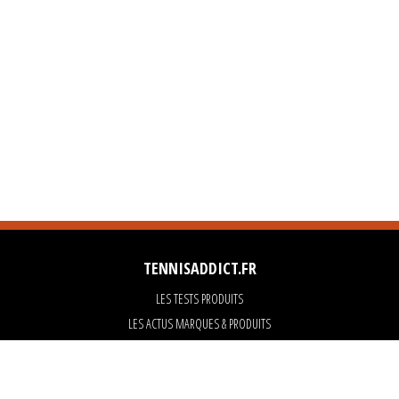
TENNISADDICT.FR
LES TESTS PRODUITS
LES ACTUS MARQUES & PRODUITS
LES GUIDES DU MATERIEL
PARTENAIRES