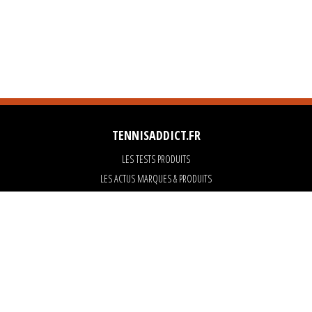
TENNISADDICT.FR
LES TESTS PRODUITS
LES ACTUS MARQUES & PRODUITS
LES GUIDES DU MATERIEL
PARTENAIRES
ART OF TENNIS
KARANTA