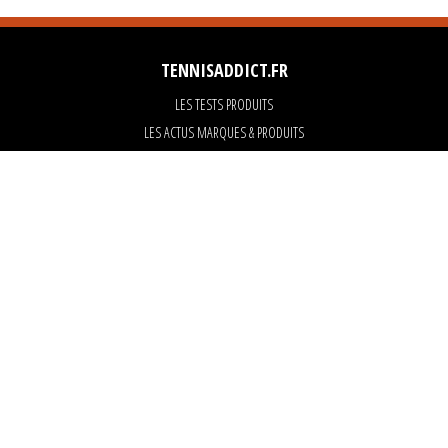
TENNISADDICT.FR
LES TESTS PRODUITS
LES ACTUS MARQUES & PRODUITS
LES GUIDES DU MATERIEL
PARTENAIRES
ART OF TENNIS
KARANTA