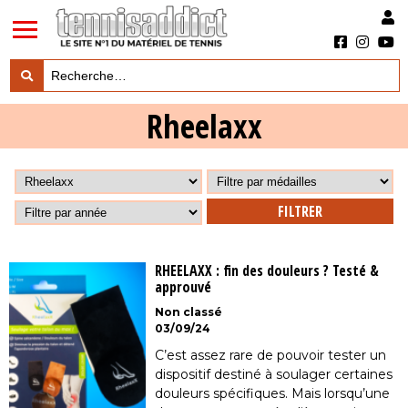
LES TESTS PRODUITS
Rheelaxx

LES ACTUS MARQUES & PRODUITS

LES GUIDES DU MATERIEL

RHEELAXX : fin des douleurs ? Testé &
approuvé
Non classé
03/09/24
C’est assez rare de pouvoir tester un
dispositif destiné à soulager certaines
douleurs spécifiques. Mais lorsqu’une