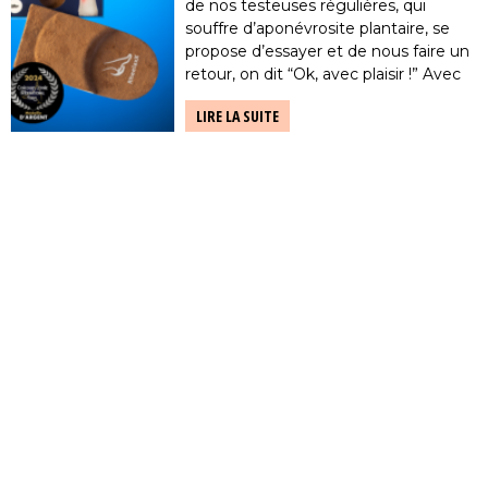
de nos testeuses régulières, qui
souffre d’aponévrosite plantaire, se
propose d’essayer et de nous faire un
retour, on dit “Ok, avec plaisir !” Avec
des douleurs depuis environ 4 ans,
LIRE LA SUITE
soignées à coups d’ondes de choc, de
kiné et […]