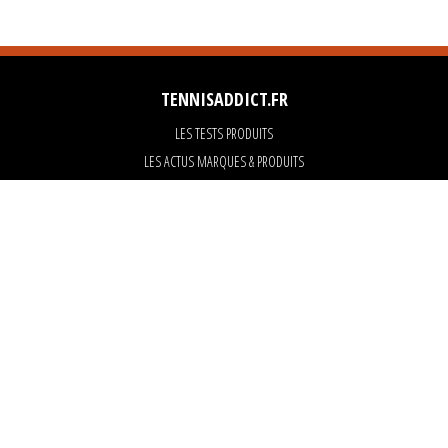
TENNISADDICT.FR
LES TESTS PRODUITS
LES ACTUS MARQUES & PRODUITS
LES GUIDES DU MATERIEL
PARTENAIRES
ART OF TENNIS
KARANTA