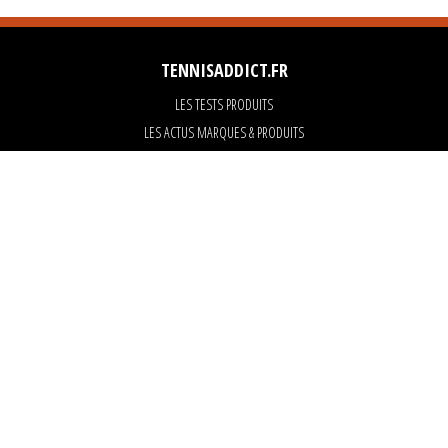
TENNISADDICT.FR
LES TESTS PRODUITS
LES ACTUS MARQUES & PRODUITS
LES GUIDES DU MATERIEL
PARTENAIRES
ART OF TENNIS
KARANTA