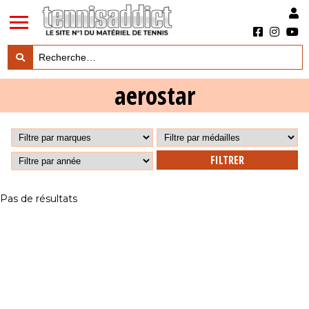
LES TESTS PRODUITS
aerostar

LES ACTUS MARQUES & PRODUITS

LES GUIDES DU MATERIEL

Pas de résultats