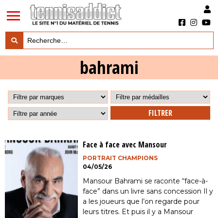
LES TESTS PRODUITS
bahrami

LES ACTUS MARQUES & PRODUITS

LES GUIDES DU MATERIEL

Face à face avec Mansour
PORTRAIT CHAMPIONS
04/05/26
Mansour Bahrami se raconte “face-à-
face” dans un livre sans concession Il y
a les joueurs que l’on regarde pour
leurs titres. Et puis il y a Mansour