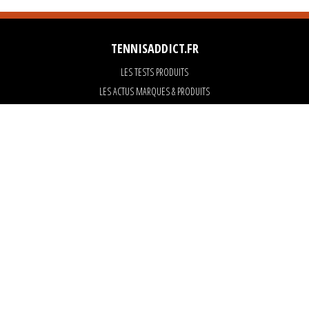
TENNISADDICT.FR
LES TESTS PRODUITS
LES ACTUS MARQUES & PRODUITS
LES GUIDES DU MATERIEL
PARTENAIRES
ART OF TENNIS
KARANTA