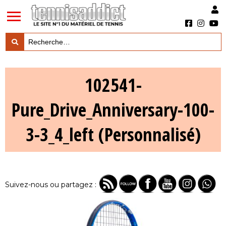
LES TESTS PRODUITS

102541-
LES ACTUS MARQUES & PRODUITS

Pure_Drive_Anniversary-100-
LES GUIDES DU MATERIEL

3-3_4_left (Personnalisé)
Suivez-nous ou partagez :