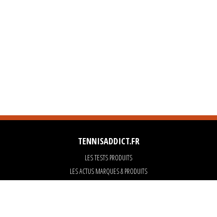
TENNISADDICT.FR
LES TESTS PRODUITS
LES ACTUS MARQUES & PRODUITS
LES GUIDES DU MATERIEL
PARTENAIRES