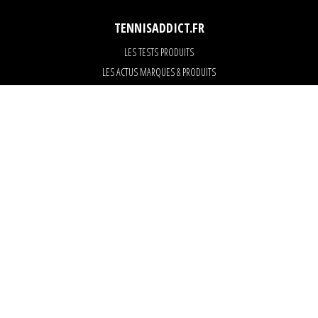
TENNISADDICT.FR
LES TESTS PRODUITS
LES ACTUS MARQUES & PRODUITS
LES GUIDES DU MATERIEL
PARTENAIRES
ART OF TENNIS
KARANTA