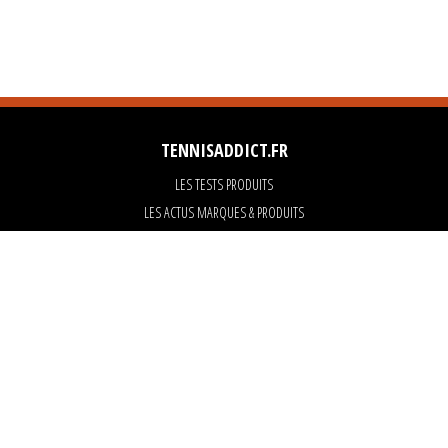
TENNISADDICT.FR
LES TESTS PRODUITS
LES ACTUS MARQUES & PRODUITS
LES GUIDES DU MATERIEL
PARTENAIRES
ART OF TENNIS
KARANTA