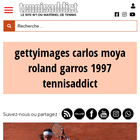
LES TESTS PRODUITS

gettyimages carlos moya
LES ACTUS MARQUES & PRODUITS

roland garros 1997
LES GUIDES DU MATERIEL

tennisaddict
Suivez-nous ou partagez :