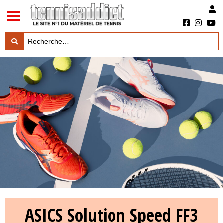
LES TESTS PRODUITS

LES ACTUS MARQUES & PRODUITS

LES GUIDES DU MATERIEL

ASICS Solution Speed FF3