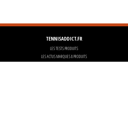
TENNISADDICT.FR
LES TESTS PRODUITS
LES ACTUS MARQUES & PRODUITS
LES GUIDES DU MATERIEL
PARTENAIRES
ART OF TENNIS
KARANTA