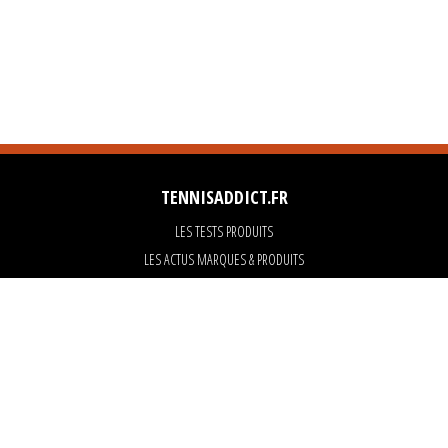
TENNISADDICT.FR
LES TESTS PRODUITS
LES ACTUS MARQUES & PRODUITS
LES GUIDES DU MATERIEL
PARTENAIRES
ART OF TENNIS
KARANTA