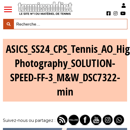
LES TESTS PRODUITS

ASICS_SS24_CPS_Tennis_AO_Hig
LES ACTUS MARQUES & PRODUITS

Photography_SOLUTION-
LES GUIDES DU MATERIEL

SPEED-FF-3_M&W_DSC7322-
min
Suivez-nous ou partagez :