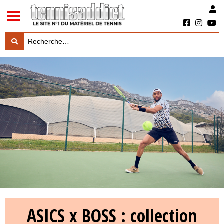
LES TESTS PRODUITS

LES ACTUS MARQUES & PRODUITS

LES GUIDES DU MATERIEL

ASICS x BOSS : collection