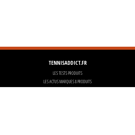
TENNISADDICT.FR
LES TESTS PRODUITS
LES ACTUS MARQUES & PRODUITS
LES GUIDES DU MATERIEL
PARTENAIRES
ART OF TENNIS
KARANTA