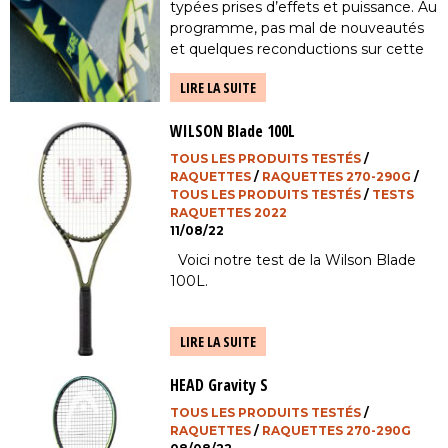
typées prises d’effets et puissance. Au
programme, pas mal de nouveautés
et quelques reconductions sur cette
version 300 g FSI SPIN: Un plan de
LIRE LA SUITE
cordage légèrement moins ouvert sur
cette version uniquement (les […]
WILSON Blade 100L
TOUS LES PRODUITS TESTÉS
/
RAQUETTES
/
RAQUETTES 270-290G
/
TOUS LES PRODUITS TESTÉS
/
TESTS
RAQUETTES 2022
11/08/22
Voici notre test de la Wilson Blade
100L.
LIRE LA SUITE
HEAD Gravity S
TOUS LES PRODUITS TESTÉS
/
RAQUETTES
/
RAQUETTES 270-290G