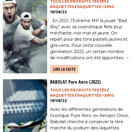
TOUS LES PRODUITS TESTÉS
/
RAQUETTES
/
RAQUETTES >290G
19/08/22
En 2021, l’Extreme MP la jouait “Bad
Boy” avec sa cosmétique Nite plus
méchante, noir mat et jaune. On
repart pour des tons pastels jaunes et
gris-verts. Pour cette nouvelle
génération 2022, un certain nombre
de modifications ont été apportées : –
Technologie Auxetic plus toutes les
LIRE LA SUITE
autres déjà présentes (Spin Shaft, Spin
Pattern, […]
BABOLAT Pure Aero (2022)
TOUS LES PRODUITS TESTÉS
/
RAQUETTES
/
RAQUETTES >290G
19/08/22
Avec les différentes générations de
l’iconique Pure Aero, ex Aeropro Drive,
Babolat cherche à conserver la 1ère
marche du podium des raquettes