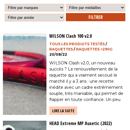
WILSON Clash 100 v2.0
TOUS LES PRODUITS TESTÉS
/
RAQUETTES
/
RAQUETTES >290G
20/08/22
WILSON Clash v2.0, un nouveau
succès ? Le renouvellement de la
raquette qui a vraiment secoué le
marché il y a 3 ans : une recette
inédite avec un cadre extrêmement
souple, très maniable, qui permet de
frapper en toute confiance. Un peu
déroutante, avec une réponse un peu
LIRE LA SUITE
hétérogène en fonction de la zone […]
HEAD Extreme MP Auxetic (2022)