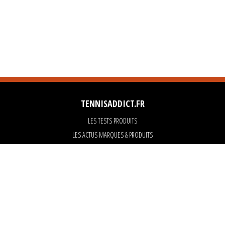
TENNISADDICT.FR
LES TESTS PRODUITS
LES ACTUS MARQUES & PRODUITS
LES GUIDES DU MATERIEL
PARTENAIRES
ART OF TENNIS
KARANTA