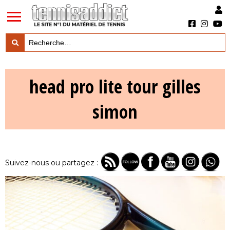
LES TESTS PRODUITS

head pro lite tour gilles
LES ACTUS MARQUES & PRODUITS

simon
LES GUIDES DU MATERIEL

Suivez-nous ou partagez :