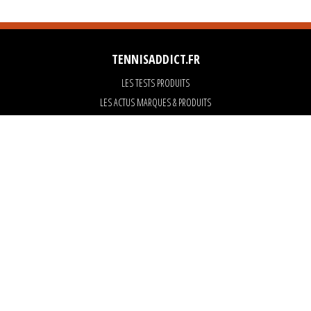
TENNISADDICT.FR
LES TESTS PRODUITS
LES ACTUS MARQUES & PRODUITS
LES GUIDES DU MATERIEL
PARTENAIRES
ART OF TENNIS
KARANTA