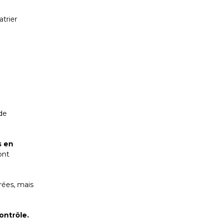
atrier
 de
s en
ont
rées, mais
ontrôle.