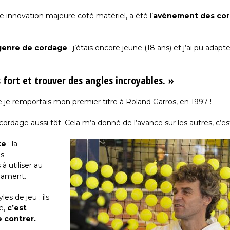
e innovation majeure coté matériel, a été l’
avènement des co
e genre de cordage
: j’étais encore jeune (18 ans) et j’ai pu adap
 fort et trouver des angles incroyables. »
 je remportais mon premier titre à Roland Garros, en 1997 !
cordage aussi tôt. Cela m’a donné de l’avance sur les autres, c’est
te
: la
us
à utiliser au
lament.
les de jeu : ils
e,
c’est
 contrer.