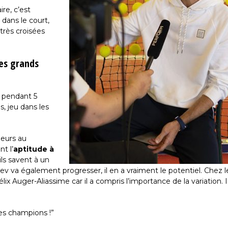
ire, c’est
 dans le court,
très croisées
les grands
s pendant 5
, jeu dans les
ueurs au
t l’
aptitude à
ls savent à un
va également progresser, il en a vraiment le potentiel. Chez l
ix Auger-Aliassime car il a compris l’importance de la variation. I
es champions !”