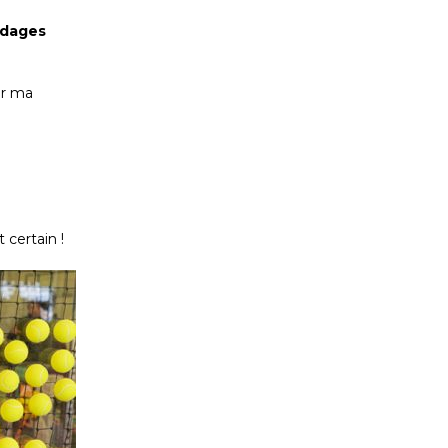
rdages
ter ma
 certain !