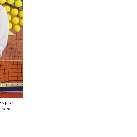
es plus
l sera