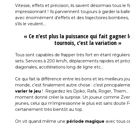
Vitesse, effets et précision, ils savent désormais tous le fa
impressionnant ! Ils parviennent toujours à garder la balle
avec énormément d’effets et des trajectoires bombées, 
s’ils le veulent…
« Ce n’est plus la puissance qui fait gagner 
tournois, c’est la variation »
Tous sont capables de frapper très fort en étant régulier
sets. Services à 200 km/h, déplacements rapides et précis
diagonales, accélérations long de ligne etc…
Ce qui fait la différence entre les bons et les meilleurs jo
monde, c’est finalement autre chose : c’est principalemen
varier le jeu
! Regardez les Djoko, Rafa, Roger, Thiem… i
moment donné créer la surprise. Un joueur comme Zverev 
jeunes, celui qui m’impressionne le plus est sans doute Fél
certainement très bientôt au top.
On vit quand même une
période magique
avec tous c