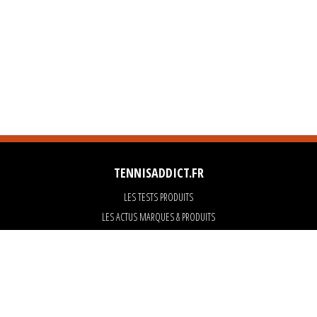
TENNISADDICT.FR
LES TESTS PRODUITS
LES ACTUS MARQUES & PRODUITS
LES GUIDES DU MATERIEL
PARTENAIRES
ART OF TENNIS