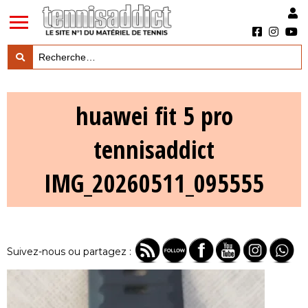
LES TESTS PRODUITS

huawei fit 5 pro
LES ACTUS MARQUES & PRODUITS

tennisaddict
LES GUIDES DU MATERIEL

IMG_20260511_095555
Suivez-nous ou partagez :