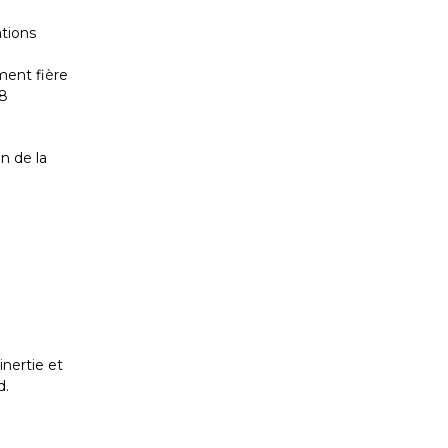
ations
e
ment fière
98
n de la
inertie et
d.