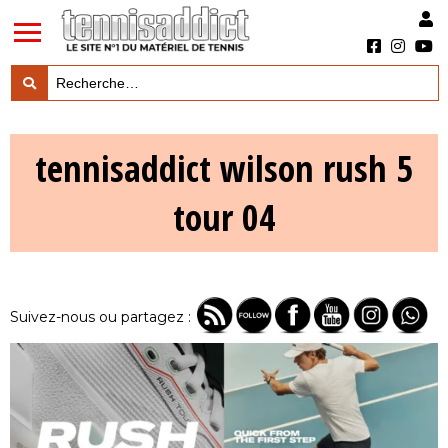
LES TESTS PRODUITS

tennisaddict wilson rush 5
LES ACTUS MARQUES & PRODUITS

tour 04
LES GUIDES DU MATERIEL

Suivez-nous ou partagez :