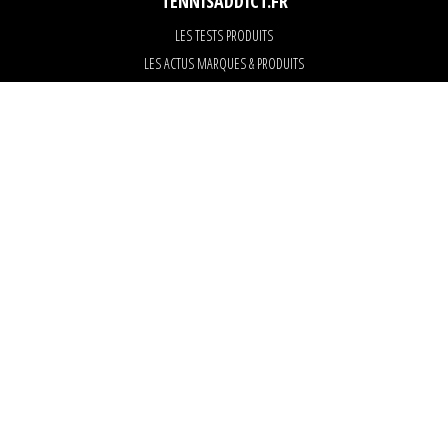
TENNISADDICT.FR
LES TESTS PRODUITS
LES ACTUS MARQUES & PRODUITS
LES GUIDES DU MATERIEL
PARTENAIRES
ART OF TENNIS
KARANTA
Tous les tests, comparatifs et conseils sur le matériel de tennis : raquettes,
chaussures, cordages, balles, sacs, surgrips…