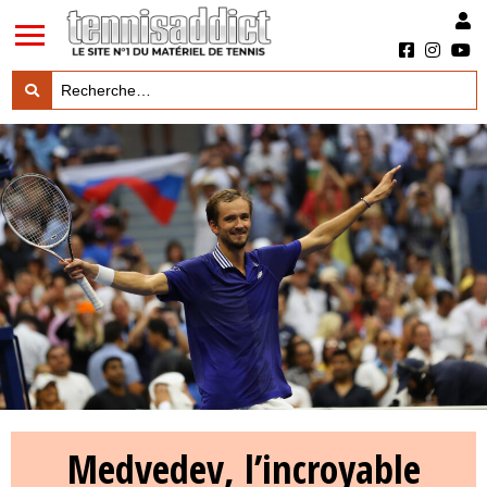
LES TESTS PRODUITS

LES ACTUS MARQUES & PRODUITS

LES GUIDES DU MATERIEL

Medvedev, l’incroyable