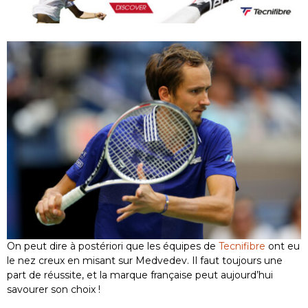
On peut dire à postériori que les équipes de
Tecnifibre
ont eu
le nez creux en misant sur Medvedev. Il faut toujours une
part de réussite, et la marque française peut aujourd’hui
savourer son choix !