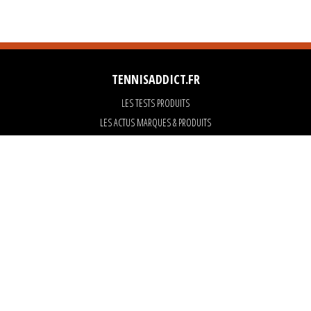
TENNISADDICT.FR
LES TESTS PRODUITS
LES ACTUS MARQUES & PRODUITS
LES GUIDES DU MATERIEL
PARTENAIRES
ART OF TENNIS
KARANTA