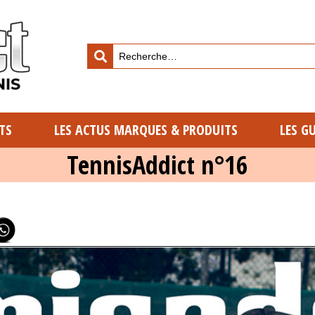
TS
LES ACTUS MARQUES & PRODUITS
LES G
TennisAddict n°16