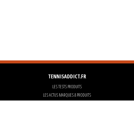
TENNISADDICT.FR
LES TESTS PRODUITS
LES ACTUS MARQUES & PRODUITS
LES GUIDES DU MATERIEL
PARTENAIRES
ART OF TENNIS