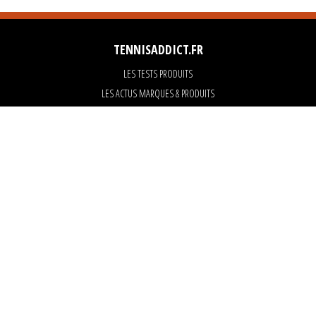
TENNISADDICT.FR
LES TESTS PRODUITS
LES ACTUS MARQUES & PRODUITS
LES GUIDES DU MATERIEL
PARTENAIRES
ART OF TENNIS
KARANTA