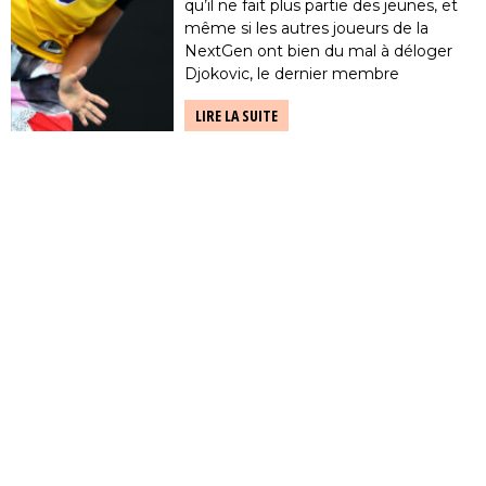
qu’il ne fait plus partie des jeunes, et
même si les autres joueurs de la
NextGen ont bien du mal à déloger
Djokovic, le dernier membre
imbattable du Big 3, Nick Kyrgios
LIRE LA SUITE
reste une énigme, capable […]