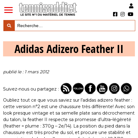
LES TESTS PRODUITS

Adidas Adizero Feather II
LES ACTUS MARQUES & PRODUITS

LES GUIDES DU MATERIEL

publié le : 1 mars 2012
Suivez-nous ou partagez :
Oubliez tout ce que vous saviez sur l’adidas adizero feather :
cette version n°2 est une chaussure très différente! Avec son
look presque vintage et sa semelle plate sans décrochement
du talon, la feather II respecte sa promesse d’ultra–légèreté
(feather = plume : 370g – 2e/14). La position du pied dans la
chaussure est très proche du sol, et procure une stabilité et