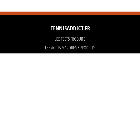
TENNISADDICT.FR
LES TESTS PRODUITS
LES ACTUS MARQUES & PRODUITS
LES GUIDES DU MATERIEL
PARTENAIRES
ART OF TENNIS
KARANTA