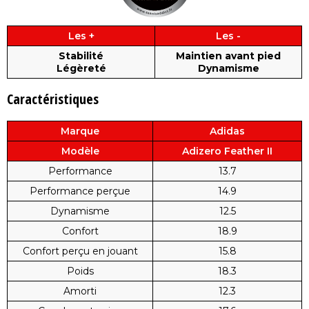
Les +
Les -
Stabilité
Maintien avant pied
Légèreté
Dynamisme
Caractéristiques
Marque
Adidas
Modèle
Adizero Feather II
Performance
13.7
Performance perçue
14.9
Dynamisme
12.5
Confort
18.9
Confort perçu en jouant
15.8
Poids
18.3
Amorti
12.3