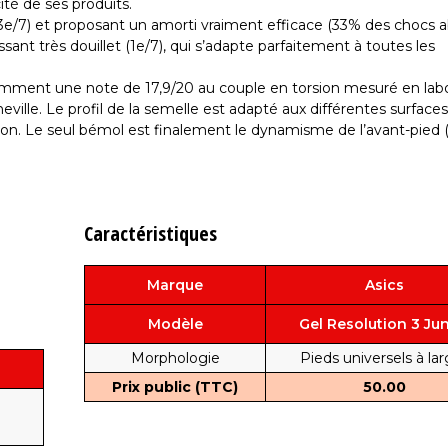
cité de ses produits.
 – 3e/7) et proposant un amorti vraiment efficace (33% des chocs a
ant très douillet (1e/7), qui s’adapte parfaitement à toutes les
otamment une note de 17,9/20 au couple en torsion mesuré en labo
heville. Le profil de la semelle est adapté aux différentes surface
asion. Le seul bémol est finalement le dynamisme de l’avant-pied (
Caractéristiques
Marque
Asics
Modèle
Gel Resolution 3 Jun
Morphologie
Pieds universels à la
Prix public (TTC)
50.00