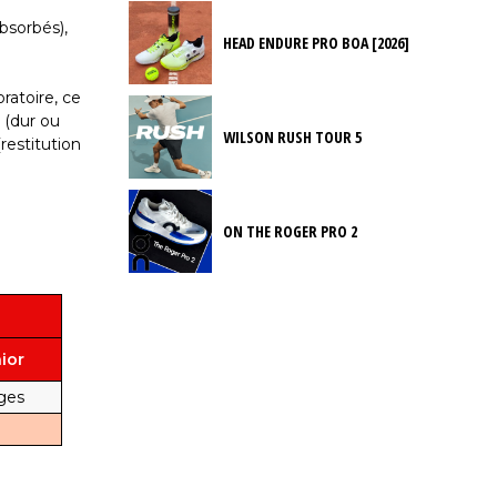
bsorbés),
HEAD ENDURE PRO BOA [2026]
ratoire, ce
s (dur ou
WILSON RUSH TOUR 5
restitution
ON THE ROGER PRO 2
ior
rges