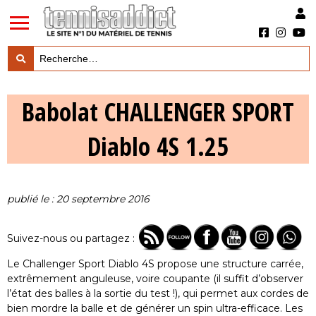
LES TESTS PRODUITS

Babolat CHALLENGER SPORT
LES ACTUS MARQUES & PRODUITS

Diablo 4S 1.25
LES GUIDES DU MATERIEL

publié le : 20 septembre 2016
Suivez-nous ou partagez :
Le Challenger Sport Diablo 4S propose une structure carrée,
extrêmement anguleuse, voire coupante (il suffit d’observer
l’état des balles à la sortie du test !), qui permet aux cordes de
bien mordre la balle et de générer un spin ultra-efficace. Les