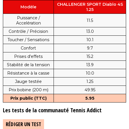
CHALLENGER SPORT Diablo 4S
Modèle
1.25
Puissance /
11.5
Accelération
Contrôle / Précision
13.0
Toucher / Sensations
10.1
Confort
9.7
Prises d'effets
15.2
Stabilité de la tension
13.9
Résistance à la casse
10.0
Jauge testée
1.25
Prix bobine (200 m)
49.95
Prix public (TTC)
5.95
Les tests de la communauté Tennis Addict
RÉDIGER UN TEST