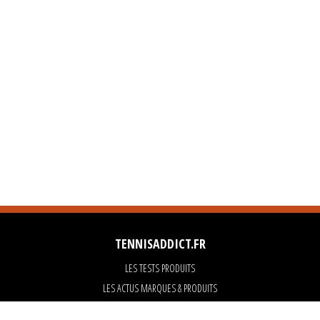
TENNISADDICT.FR
LES TESTS PRODUITS
LES ACTUS MARQUES & PRODUITS
LES GUIDES DU MATERIEL