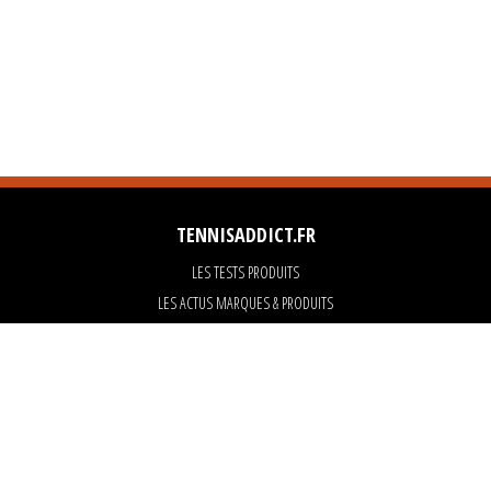
TENNISADDICT.FR
LES TESTS PRODUITS
LES ACTUS MARQUES & PRODUITS
LES GUIDES DU MATERIEL
PARTENAIRES
ART OF TENNIS
KARANTA