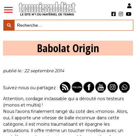
LES TESTS PRODUITS

Babolat Origin
LES ACTUS MARQUES & PRODUITS

LES GUIDES DU MATERIEL

publié le : 22 septembre 2014
Suivez-nous ou partagez :
Attention, cordage inclassable qui a dérouté nos testeurs
(monos et multis) !
Nous l’avons finalement rangé du coté des «monos». Alors,
oui, il apporte une vitesse de balle inconnue dans cette
catégorie, il est moins traumatisant et épargne les
articulations. Il offre même un toucher moelleux avec un