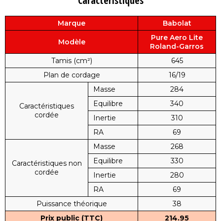
Caractéristiques
Marque
Babolat
Pure Aero Lite
Modèle
Roland-Garros
Tamis (cm²)
645
Plan de cordage
16/19
Masse
284
Equilibre
340
Caractéristiques
cordée
Inertie
310
RA
69
Masse
268
Equilibre
330
Caractéristiques non
cordée
Inertie
280
RA
69
Puissance théorique
38
Prix public (TTC)
214.95