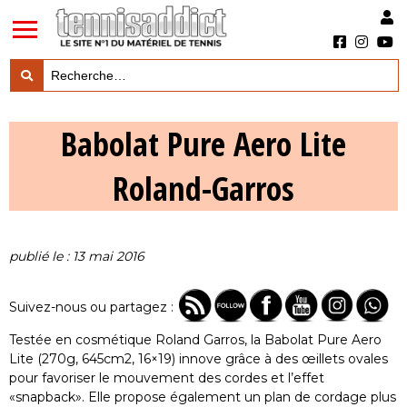
LES TESTS PRODUITS

Babolat Pure Aero Lite
LES ACTUS MARQUES & PRODUITS

Roland-Garros
LES GUIDES DU MATERIEL

publié le : 13 mai 2016
Suivez-nous ou partagez :
Testée en cosmétique Roland Garros, la Babolat Pure Aero
Lite (270g, 645cm2, 16×19) innove grâce à des œillets ovales
pour favoriser le mouvement des cordes et l’effet
«snapback». Elle propose également un plan de cordage plus