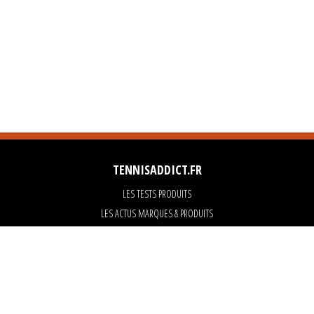
TENNISADDICT.FR
LES TESTS PRODUITS
LES ACTUS MARQUES & PRODUITS
LES GUIDES DU MATERIEL
PARTENAIRES
ART OF TENNIS