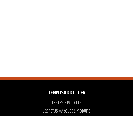
TENNISADDICT.FR
LES TESTS PRODUITS
LES ACTUS MARQUES & PRODUITS
LES GUIDES DU MATERIEL