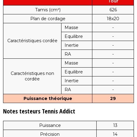
Tour
Tamis (cm²)
626
Plan de cordage
18x20
Masse
-
Equilibre
-
Caractéristiques cordée
Inertie
-
RA
-
Masse
-
Equilibre
-
Caractéristiques non
cordée
Inertie
-
RA
-
Puissance théorique
29
Notes testeurs Tennis Addict
Puissance
13
Précision
14