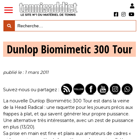
LES TESTS PRODUITS

Dunlop Biomimetic 300 Tour
LES ACTUS MARQUES & PRODUITS

LES GUIDES DU MATERIEL

publié le : 1 mars 2011
Suivez-nous ou partagez :
La nouvelle Dunlop Biomimétic 300 Tour est dans la veine
de la Head Radical : une raquette pour les joueurs précis aux
frappes à plat, et qui savent générer leur propre puissance.
Une alternative très intéressante, avec un zest de puissance
en plus (13/20).
Sa prise en main est fine et plaira aux amateurs de cadres «