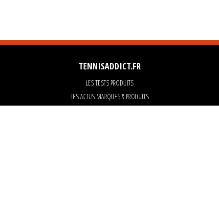
TENNISADDICT.FR
LES TESTS PRODUITS
LES ACTUS MARQUES & PRODUITS
LES GUIDES DU MATERIEL
PARTENAIRES
ART OF TENNIS
KARANTA