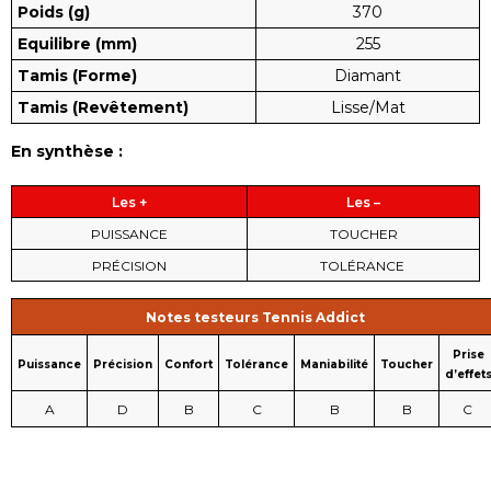
Poids (g)
370
Equilibre (mm)
255
Tamis (Forme)
Diamant
Tamis (Revêtement)
Lisse/Mat
En synthèse :
Les +
Les –
PUISSANCE
TOUCHER
PRÉCISION
TOLÉRANCE
Notes testeurs Tennis Addict
Prise
Puissance
Précision
Confort
Tolérance
Maniabilité
Toucher
d’effet
A
D
B
C
B
B
C