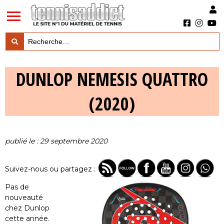
LES TESTS PRODUITS

DUNLOP NEMESIS QUATTRO
LES ACTUS MARQUES & PRODUITS

(2020)
LES GUIDES DU MATERIEL

publié le : 29 septembre 2020
Suivez-nous ou partagez :
Pas de
nouveauté
chez Dunlop
cette année.