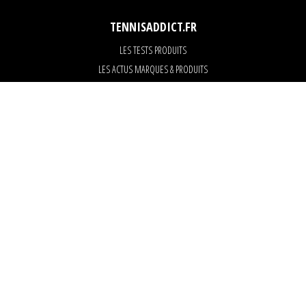
TENNISADDICT.FR
LES TESTS PRODUITS
LES ACTUS MARQUES & PRODUITS
LES GUIDES DU MATERIEL
PARTENAIRES
ART OF TENNIS
KARANTA