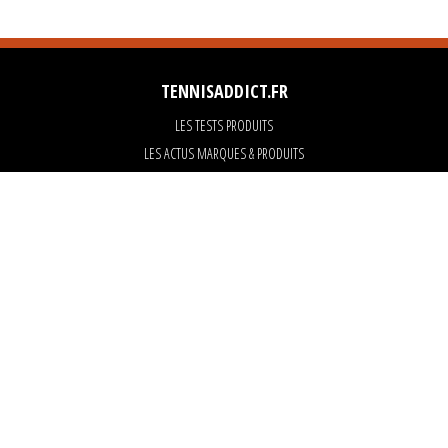
TENNISADDICT.FR
LES TESTS PRODUITS
LES ACTUS MARQUES & PRODUITS
LES GUIDES DU MATERIEL
PARTENAIRES
ART OF TENNIS
KARANTA