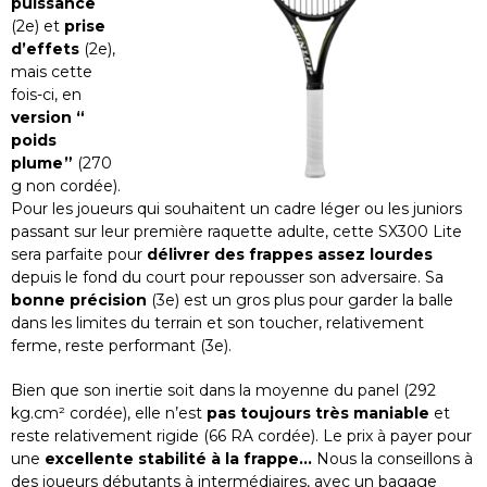
puissance
(2e) et
prise
d’effets
(2e),
mais cette
fois-ci, en
version “
poids
plume ”
(270
g non cordée).
Pour les joueurs qui souhaitent un cadre léger ou les juniors
passant sur leur première raquette adulte, cette SX300 Lite
sera parfaite pour
délivrer des frappes assez lourdes
depuis le fond du court pour repousser son adversaire. Sa
bonne précision
(3e) est un gros plus pour garder la balle
dans les limites du terrain et son toucher, relativement
ferme, reste performant (3e).
Bien que son inertie soit dans la moyenne du panel (292
kg.cm² cordée), elle n’est
pas toujours très maniable
et
reste relativement rigide (66 RA cordée). Le prix à payer pour
une
excellente stabilité à la frappe…
Nous la conseillons à
des joueurs débutants à intermédiaires, avec un bagage