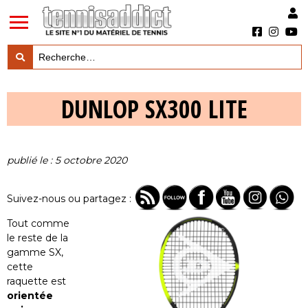
LES TESTS PRODUITS

DUNLOP SX300 LITE
LES ACTUS MARQUES & PRODUITS

LES GUIDES DU MATERIEL

publié le : 5 octobre 2020
Suivez-nous ou partagez :
Tout comme
le reste de la
gamme SX,
cette
raquette est
orientée