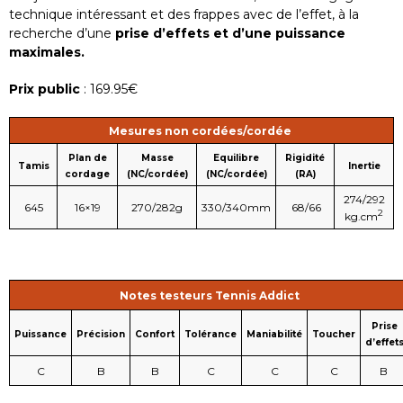
technique intéressant et des frappes avec de l’effet, à la
recherche d’une
prise d’effets et d’une puissance
maximales.
Prix public
: 169.95€
Mesures non cordées/cordée
Plan de
Masse
Equilibre
Rigidité
Tamis
Inertie
cordage
(NC/cordée)
(NC/cordée)
(RA)
274/292
645
16×19
270/282g
330/340mm
68/66
2
kg.cm
Notes testeurs Tennis Addict
Prise
Puissance
Précision
Confort
Tolérance
Maniabilité
Toucher
d’effet
C
B
B
C
C
C
B