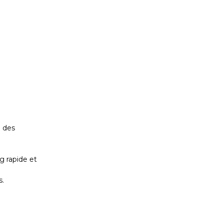
u des
g rapide et
s.