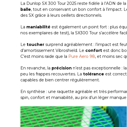
La Dunlop SX 300 Tour 2025 reste fidèle à l’ADN de 
balle
, tout en conservant un bon confort à l’impact. L
des SX grâce à leurs oeillets directionnels.
La
maniabilité
est également un point fort : plus équi
nos exemplaires de test), la SX300 Tour s’accélère f
Le
toucher
surprend agréablement : l’impact est feut
d’amortissement Vibroshield. Le
confort
est donc bo
C’est moins raide que la
Pure Aero 98
, et moins sec q
En revanche, la
précision
n’est pas exceptionnelle : l
peu les frappes recouvertes. La
tolérance
est correct
capables de bien centrer régulièrement.
En synthèse : une raquette agréable et très performan
spin, confort et maniabilité, au prix d’un léger manque