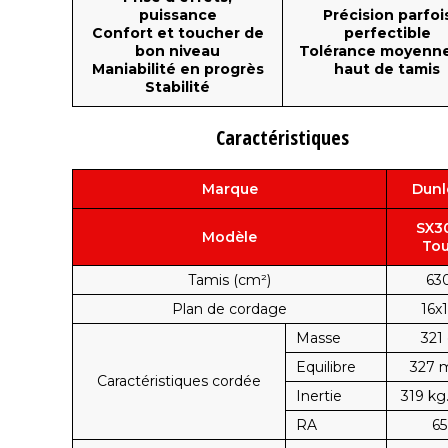
puissance
Précision parfoi
Confort et toucher de
perfectible
bon niveau
Tolérance moyenn
Maniabilité en progrès
haut de tamis
Stabilité
Caractéristiques
Marque
Dunl
SX3
Modèle
Tou
Tamis (cm²)
63
Plan de cordage
16x
Masse
321
Equilibre
327
Caractéristiques cordée
Inertie
319 kg
RA
65