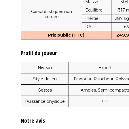
Masse
304
Equilibre
317
Caractéristiques non
cordée
Inertie
287 kg
RA
66
Prix public (TTC)
249,9
Profil du joueur
Niveau
Expert
Style de jeu
Frappeur, Puncheur, Polyva
Gestes
Amples, Semi-compact
Puissance physique
+++
Notre avis