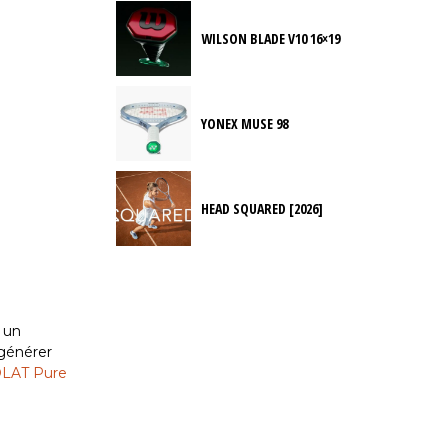
WILSON BLADE V10 16×19
YONEX MUSE 98
HEAD SQUARED [2026]
 un
 générer
LAT Pure