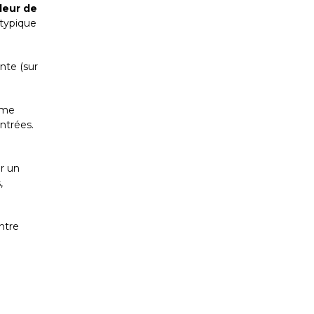
deur de
 typique
nte (sur
ème
ntrées.
er un
,
ntre