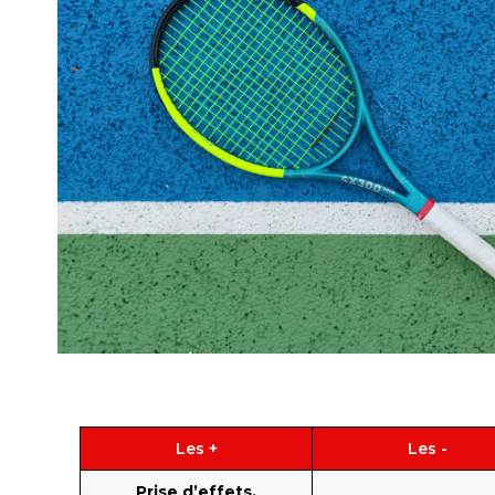
Les +
Les -
Prise d’effets,