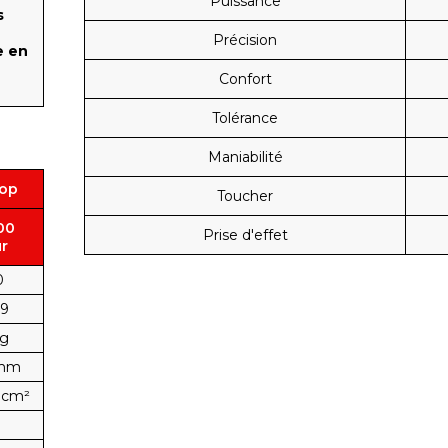
Puissance
s
Précision
e en
Confort
Tolérance
Maniabilité
op
Toucher
00
Prise d'effet
r
0
19
 g
 mm
.cm²