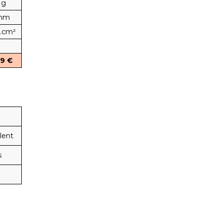
 g
 mm
.cm²
9 €
lent
s