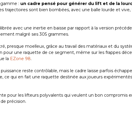
la gamme :
un cadre pensé pour générer du lift et de la lour
es trajectoires sont bien bombées, avec une balle lourde et vive,
librée avec une inertie en baisse par rapport à la version précéde
acilement malgré ses 305 grammes.
ré, presque moelleux, grâce au travail des matériaux et du syst
n pour une raquette de ce segment, même sur les frappes déce
ue la
EZone 98
.
a puissance reste contrôlable, mais le cadre laisse parfois échapp
e, ce qui en fait une raquette destinée aux joueurs expérimentés
te pour les lifteurs polyvalents qui veulent un bon compromis e
 de précision.