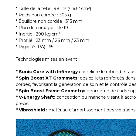
* Taille de la tête : 98 in² (≈ 632 cm²)
* Poids non cordée : 305 g
* Équilibre non cordée : 315 mm
* Plan de cordage : 16×19
* Inertie : 290 kg.cm²
* Profilé : 23 mm / 26 mm / 23 mm
* Rigidité (RA) : 65
Technologies mises en avant :
* Sonic Core with Infinergy :
améliore le rebond et abso
* Spin Boost XT Grommets:
des œillets renforcés dans
cordes, favorisant la génération de spin et le contrôle des 
* Spin Boost Frame Geometry:
géométrie de cadre optim
* V-Energy Shaft:
conception du manche visant à accroître
précis.
* Vibroshield :
matériau d’amortissement des vibrations 