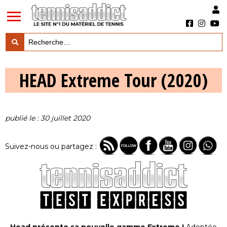
LES TESTS PRODUITS

HEAD Extreme Tour (2020)
LES ACTUS MARQUES & PRODUITS

LES GUIDES DU MATERIEL

publié le : 30 juillet 2020
Suivez-nous ou partagez :