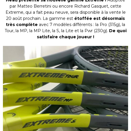
Head présente sa nouvelle gamme Extreme !
Adoptée
par Matteo Berretini ou encore Richard Gasquet, cette
Extreme, qui a fait peau neuve, sera disponible à la vente le
20 août prochain. La gamme est
étoffée est désormais
très complète
avec 7 modèles différents : la Pro (315g), la
Tour, la MP, la MP Lite, la S, la Lite et la Pwr (230g).
De quoi
satisfaire chaque joueur !