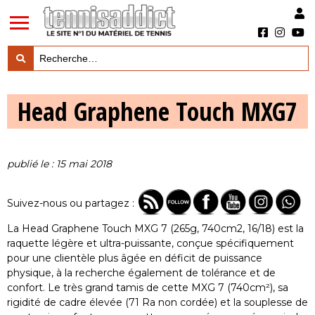
LES TESTS PRODUITS

Head Graphene Touch MXG7
LES ACTUS MARQUES & PRODUITS

LES GUIDES DU MATERIEL

publié le : 15 mai 2018
Suivez-nous ou partagez :
La Head Graphene Touch MXG 7 (265g, 740cm2, 16/18) est la
raquette légère et ultra-puissante, conçue spécifiquement
pour une clientèle plus âgée en déficit de puissance
physique, à la recherche également de tolérance et de
confort. Le très grand tamis de cette MXG 7 (740cm²), sa
rigidité de cadre élevée (71 Ra non cordée) et la souplesse de