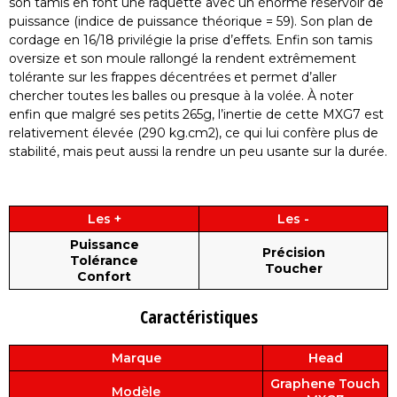
son tamis en font une raquette avec un énorme réservoir de
puissance (indice de puissance théorique = 59). Son plan de
cordage en 16/18 privilégie la prise d’effets. Enfin son tamis
oversize et son moule rallongé la rendent extrêmement
tolérante sur les frappes décentrées et permet d’aller
chercher toutes les balles ou presque à la volée. À noter
enfin que malgré ses petits 265g, l’inertie de cette MXG7 est
relativement élevée (290 kg.cm2), ce qui lui confère plus de
stabilité, mais peut aussi la rendre un peu usante sur la durée.
Les +
Les -
Puissance
Précision
Tolérance
Toucher
Confort
Caractéristiques
Marque
Head
Graphene Touch
Modèle