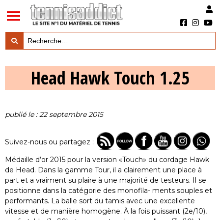
LES TESTS PRODUITS

Head Hawk Touch 1.25
LES ACTUS MARQUES & PRODUITS

LES GUIDES DU MATERIEL

publié le : 22 septembre 2015
Suivez-nous ou partagez :
Médaille d’or 2015 pour la version «Touch» du cordage Hawk
de Head. Dans la gamme Tour, il a clairement une place à
part et a vraiment su plaire à une majorité de testeurs. Il se
positionne dans la catégorie des monofila- ments souples et
performants. La balle sort du tamis avec une excellente
vitesse et de manière homogène. À la fois puissant (2e/10),