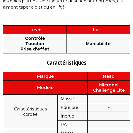
les poids plumes. Une raquette destinée aux hommes, qui
aiment taper à plat ou en lift !
Les +
Les -
Contrôle
Toucher
Maniabilité
Prise d'effet
Caractéristiques
Marque
Head
Microgel
Modèle
Challenge Lite
Masse
-
Equilibre
-
Caractéristiques
cordée
Inertie
-
RA
-