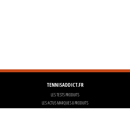
TENNISADDICT.FR
LES TESTS PRODUITS
LES ACTUS MARQUES & PRODUITS
LES GUIDES DU MATERIEL
PARTENAIRES