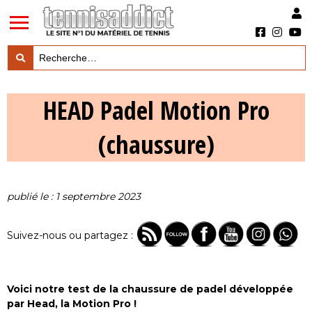
LES TESTS PRODUITS

HEAD Padel Motion Pro
LES ACTUS MARQUES & PRODUITS

(chaussure)
LES GUIDES DU MATERIEL

publié le : 1 septembre 2023
Suivez-nous ou partagez :
Voici notre test de la chaussure de padel développée
par Head, la Motion Pro !