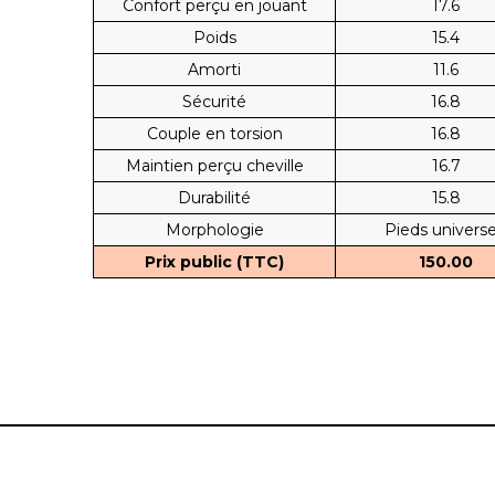
Confort perçu en jouant
17.6
Poids
15.4
Amorti
11.6
Sécurité
16.8
Couple en torsion
16.8
Maintien perçu cheville
16.7
Durabilité
15.8
Morphologie
Pieds universe
Prix public (TTC)
150.00