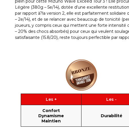
plein pour cette Mizuno Wave Exceed Tour 3 ! Elle procur
Légère (380g – 5e/14), dotée d’une excellente restitutio
par rapport à?la version 2, elle est parfaitement solidai
– 2e/14), et de se relancer avec beaucoup de tonicité (per
joueurs, y compris ceux qui mettent une forte intensité
– 20% des chocs absorbés) pour ceux qui veulent soulager 
satisfaisante (15.8/20), reste toujours perfectible par rap
Les +
Les -
Confort
Dynamisme
Durabilité
Maintien