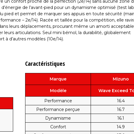
e un confort proche de la perfection (2e/14) sans aucune zone de
n d’énergie de l’avant-pied pour un dynamisme optimisé (test la
re du pied et permet de marquer ses appuis en toute sécurité (mai
formance – 2e/14). Racée et taillée pour la compétition, elle ravir
 dans leurs déplacements, procurant même un amorti acceptable 
leurs articulations. Seul mini bémol, la durabilité, globalement
port à d’autres modèles (10e/14).
Caractéristiques
Marque
Mizuno
Modèle
Wave Exceed To
Performance
16.4
Performance perçue
16.7
Dynamisme
16.1
Confort
14.9