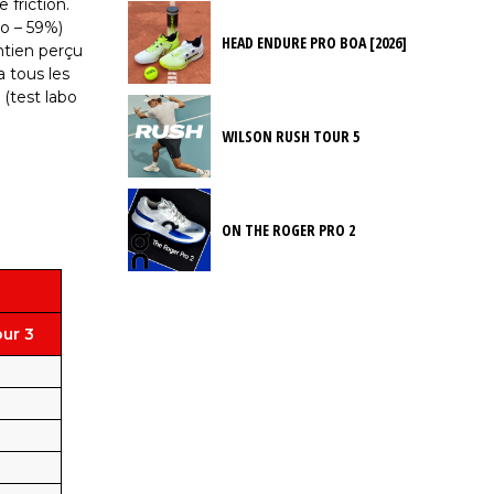
 friction.
bo – 59%)
HEAD ENDURE PRO BOA [2026]
ntien perçu
a tous les
(test labo
WILSON RUSH TOUR 5
ON THE ROGER PRO 2
ur 3