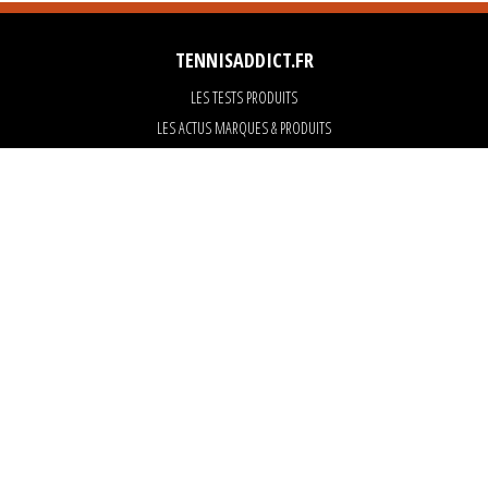
TENNISADDICT.FR
LES TESTS PRODUITS
LES ACTUS MARQUES & PRODUITS
LES GUIDES DU MATERIEL
PARTENAIRES
ART OF TENNIS
KARANTA