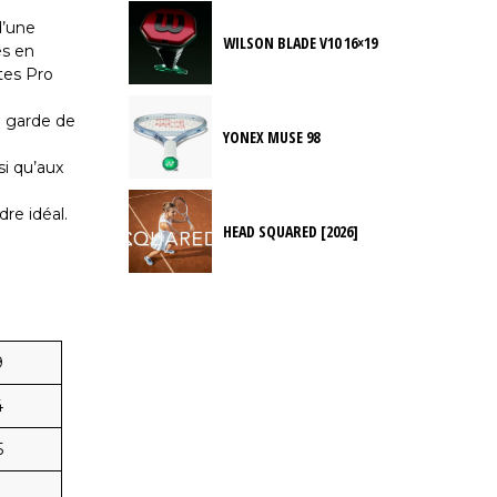
d’une
WILSON BLADE V10 16×19
es en
tes Pro
i garde de
YONEX MUSE 98
si qu’aux
re idéal.
HEAD SQUARED [2026]
9
4
5
1