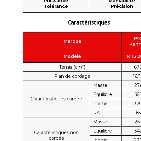
Puissance
Maniabilité
Tolérance
Précision
Caractéristiques
Pr
Marque
Ken
Modèle
Ki15 
Tamis (cm²)
67
Plan de cordage
16/
Masse
27
Equilibre
35
Caractéristiques cordée
Inertie
32
RA
65
Masse
26
Equilibre
34
Caractéristiques non
cordée
Inertie
29