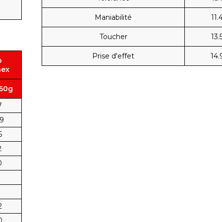
Maniabilité
11.
Toucher
13.
Prise d'effet
14.
o
nex
260g
7
19
6
2
0
1
2
0