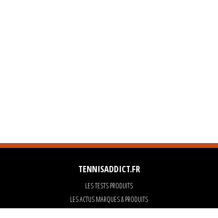
TENNISADDICT.FR
LES TESTS PRODUITS
LES ACTUS MARQUES & PRODUITS
LES GUIDES DU MATERIEL