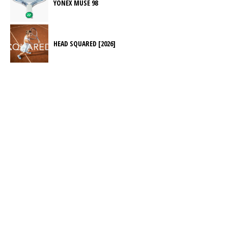
YONEX MUSE 98
HEAD SQUARED [2026]