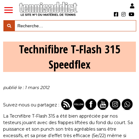
LES TESTS PRODUITS

Technifibre T-Flash 315
LES ACTUS MARQUES & PRODUITS

Speedflex
LES GUIDES DU MATERIEL

publié le : 1 mars 2012
Suivez-nous ou partagez :
La Tecnifibre T-Flash 315 a été bien appréciée par nos
testeurs jouant avec des frappes liftées du fond du court. Sa
puissance et son punch son très agréables sans être
excessifs, et sa prise d’effet très efficace (5e/22) même si