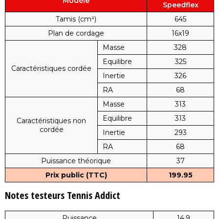
Modèle
Speedflex
Tamis (cm²)
645
Plan de cordage
16x19
Masse
328
Equilibre
325
Caractéristiques cordée
Inertie
326
RA
68
Masse
313
Equilibre
313
Caractéristiques non
cordée
Inertie
293
RA
68
Puissance théorique
37
Prix public (TTC)
199.95
Notes testeurs Tennis Addict
Puissance
14,9