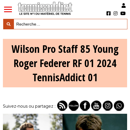
LES TESTS PRODUITS

Wilson Pro Staff 85 Young
LES ACTUS MARQUES & PRODUITS

Roger Federer RF 01 2024
LES GUIDES DU MATERIEL

TennisAddict 01
Suivez-nous ou partagez :