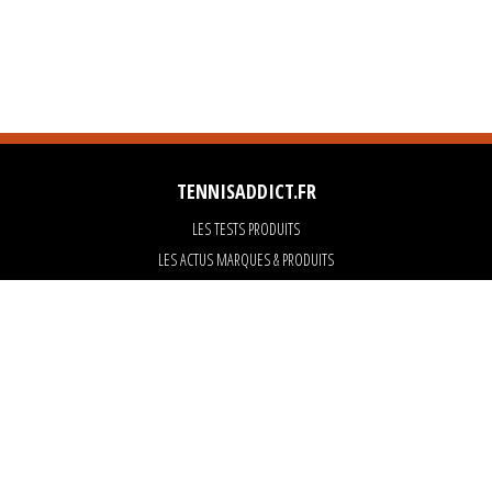
TENNISADDICT.FR
LES TESTS PRODUITS
LES ACTUS MARQUES & PRODUITS
LES GUIDES DU MATERIEL
PARTENAIRES
ART OF TENNIS
KARANTA